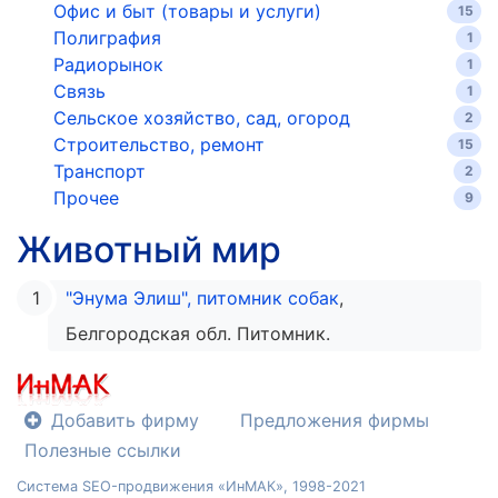
Офис и быт (товары и услуги)
15
Полиграфия
1
Радиорынок
1
Связь
1
Сельское хозяйство, сад, огород
2
Строительство, ремонт
15
Транспорт
2
Прочее
9
Животный мир
"Энума Элиш", питомник собак
,
Белгородская обл. Питомник.
Добавить фирму
Предложения фирмы
Полезные ссылки
Система SEO-продвижения «ИнМАК», 1998-2021